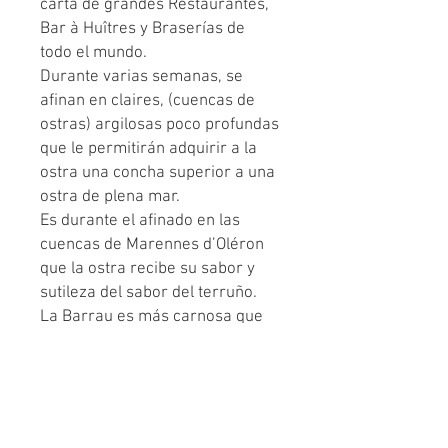
carta de grandes Restaurantes,
Bar à Huîtres y Braserías de
todo el mundo.
Durante varias semanas, se
afinan en claires, (cuencas de
ostras) argilosas poco profundas
que le permitirán adquirir a la
ostra una concha superior a una
ostra de plena mar.
Es durante el afinado en las
cuencas de Marennes d’Oléron
que la ostra recibe su sabor y
sutileza del sabor del terruño.
La Barrau es más carnosa que
una Fine de Claire común. Muy
equilibrada, elegante con toques
dulces y salinos.
Ideal para los gourmets que
prefieren ostras un poco menos