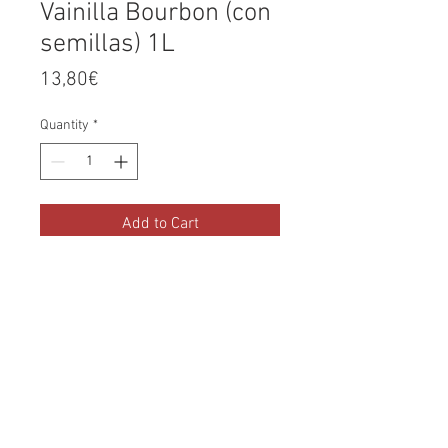
Vainilla Bourbon (con
semillas) 1L
Price
13,80€
Quantity
*
Add to Cart
Con esta preparación para
profesionales podrá preparar un
Crème Brûlée delicioso muy
facilmente.
Condiciones de Compra
-
Condiciones de