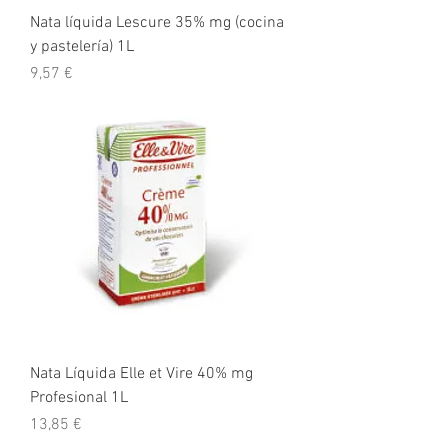
Nata líquida Lescure 35% mg (cocina
y pastelería) 1L
Precio
9,57 €
Nata Líquida Elle et Vire 40% mg
Profesional 1L
Precio
13,85 €