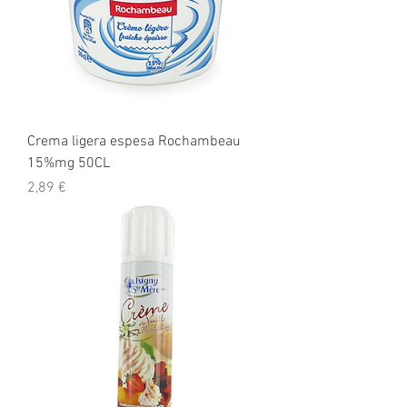
Crema ligera espesa Rochambeau
15%mg 50CL
Precio
2,89 €