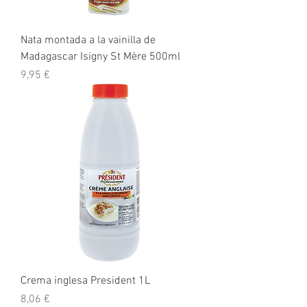
Nata montada a la vainilla de
Madagascar Isigny St Mère 500ml
Precio
9,95 €
Crema inglesa President 1L
Precio
8,06 €