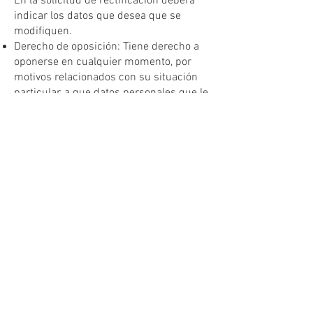
En la solicitud de rectificación deberá
indicar los datos que desea que se
modifiquen.
Derecho de oposición: Tiene derecho a
oponerse en cualquier momento, por
motivos relacionados con su situación
particular, a que datos personales que le
conciernan sean objeto de un
tratamiento basado en el interés
legítimo de la empresa. En ese caso, la
empresa dejará de tratar los datos
personales, salvo que acreditemos
motivos legítimos imperiosos para el
tratamiento que prevalezcan sobre sus
intereses, derechos y libertades, o para
la formulación, el ejercicio o la defensa
de reclamaciones.
Derecho de supresión: Tiene derecho a
obtener por parte de Lonpre Selección,
S.L., la supresión de los datos
personales que le conciernan.