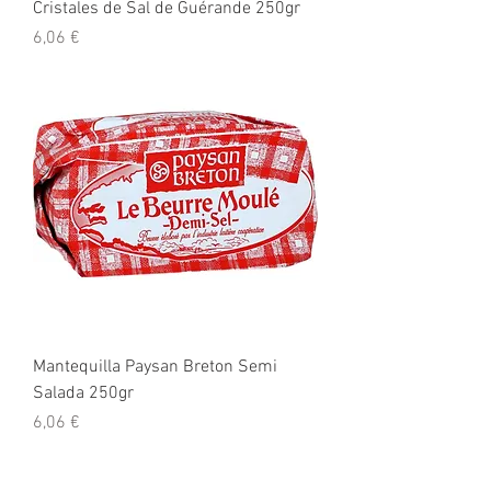
Cristales de Sal de Guérande 250gr
Precio
6,06 €
Mantequilla Paysan Breton Semi
Salada 250gr
Precio
6,06 €