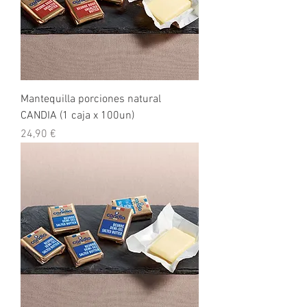
Mantequilla porciones natural
CANDIA (1 caja x 100un)
Precio
24,90 €