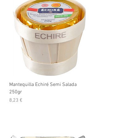
Mantequilla Echiré Semi Salada
250gr
Precio
8,23 €