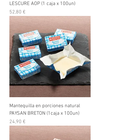
LESCURE AOP (1 caja x 100un)
Precio
52,80 €
Mantequilla en porciones natural
PAYSAN BRETON (1caja x 100un)
Precio
24,90 €