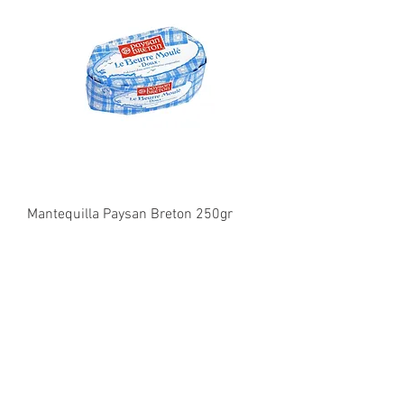
Mantequilla Paysan Breton 250gr
Precio
6,06 €