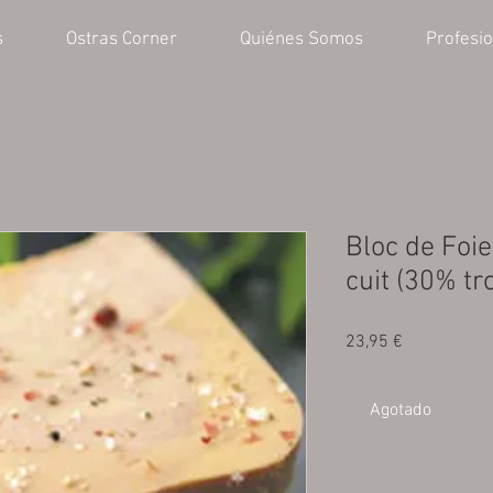
s
Ostras Corner
Quiénes Somos
Profesi
Bloc de Foie
cuit (30% tr
Precio
23,95 €
Agotado