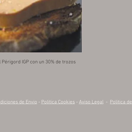
l Périgord IGP con un 30% de trozos
diciones de Envio
-
Politica Cookies
-
Aviso Legal
-
Politica d