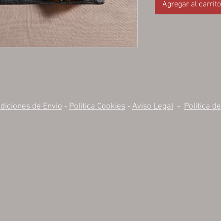
Agregar al carrito
diciones de Envio
-
Politica Cookies
-
Aviso Legal
-
Politica d