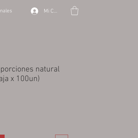
Mi Cuenta
onales
 porciones natural
aja x 100un)