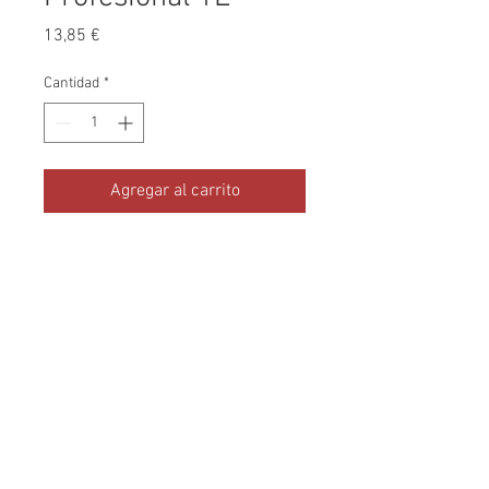
Precio
13,85 €
Cantidad
*
Agregar al carrito
Nata líquida excepcional en
ganache y pastelería de uso
profesional y ahora también
particular.
Condiciones de Compra
-
Condiciones de
Envio
-
Politica Cookies
-
Aviso Legal
-
Politica de Privacidad
Contacta con nosotros