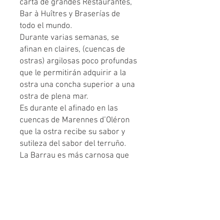
carta de grandes Restaurantes,
Bar à Huîtres y Braserías de
todo el mundo.
Durante varias semanas, se
afinan en claires, (cuencas de
ostras) argilosas poco profundas
que le permitirán adquirir a la
ostra una concha superior a una
ostra de plena mar.
Es durante el afinado en las
cuencas de Marennes d’Oléron
que la ostra recibe su sabor y
sutileza del sabor del terruño.
La Barrau es más carnosa que
una Fine de Claire común. Muy
equilibrada, elegante con toques
dulces y salinos.
Ideal para los gourmets que
prefieren ostras un poco menos