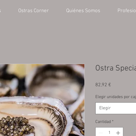
s
Ostras Corner
Quiénes Somos
Profesi
Ostra Specia
Precio
82,92 €
Elegir unidades por ca
Elegir
Cantidad
*