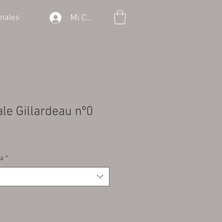
Mi Cuenta
onales
le Gillardeau nº0
ja
*