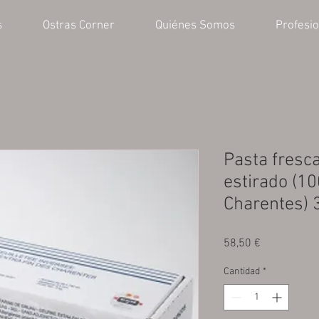
s
Ostras Corner
Quiénes Somos
Profesi
Pasta fresca
estirado (1
Charentes) 
Precio
58,50 €
Cantidad
*