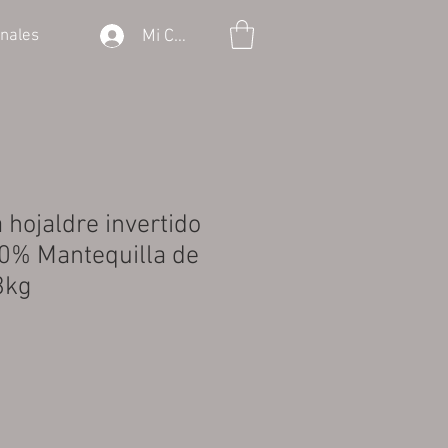
Mi Cuenta
onales
 hojaldre invertido
00% Mantequilla de
3kg