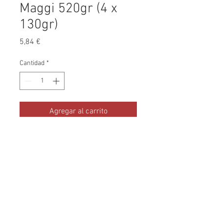
Maggi 520gr (4 x
130gr)
Precio
5,84 €
Cantidad
*
Agregar al carrito
El puré de patata à l'Ancienne es
un acompañamiento rápido y de
muy buen sabor.
Condiciones de Compra
-
Condiciones de