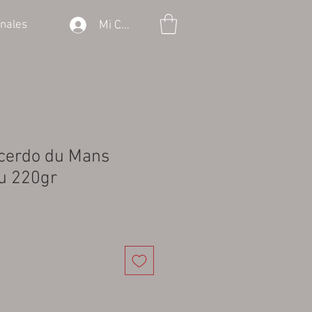
Mi Cuenta
onales
e cerdo du Mans
u 220gr