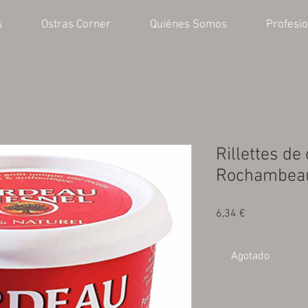
s
Ostras Corner
Quiénes Somos
Profesi
Rillettes d
Rochambea
Precio
6,34 €
Agotado