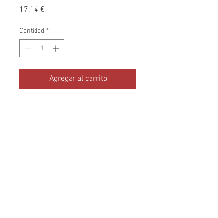
Precio
17,14 €
Cantidad
*
Agregar al carrito
Aromatize bebidas calientes,
zumos de frutas, coctéles,
cremas heladas, ensaladas de
frutas rojas, foie gras, carnes,
crustáceos...
Condiciones de Compra
-
Condiciones de
Envio
-
Politica Cookies
-
Aviso Legal
-
Politica de Privacidad